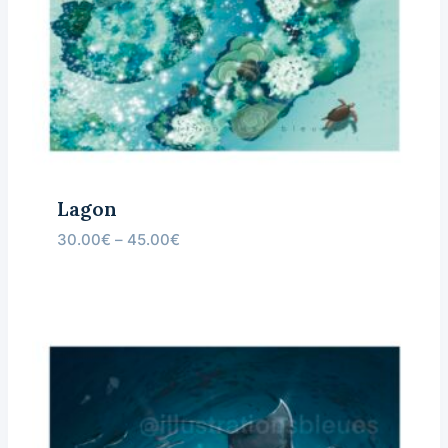
Lagon
30.00
€
–
45.00
€