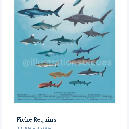
Fiche Requins
30.00
€
–
45.00
€