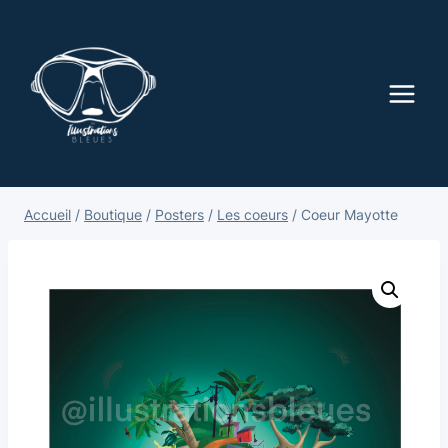
Accueil
/
Boutique
/
Posters
/
Les coeurs
/
Coeur Mayotte