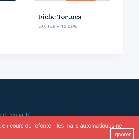
Fiche Tortues
30.00
€
–
45.00
€
nfidentialité
 en cours de refonte - les mails automatiques ne
Ignorer