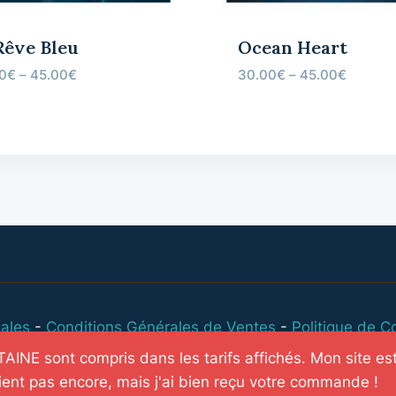
Rêve Bleu
Ocean Heart
0
€
–
45.00
€
30.00
€
–
45.00
€
ales
-
Conditions Générales de Ventes
-
Politique de Co
INE sont compris dans les tarifs affichés. Mon site est
© 2026 Les illustrations bleues - Cheryline Ribes
ient pas encore, mais j'ai bien reçu votre commande !