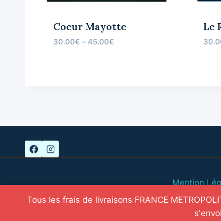
Coeur Mayotte
Le 
30.00
€
–
45.00
€
30.0
Mention Lég
Tous les frais de livraisons FRANCE METROPOLITA
s'envo