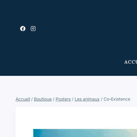
ACC
Accueil
/
Boutique
/
Posters
/
Les animaux
/
Co-Existence