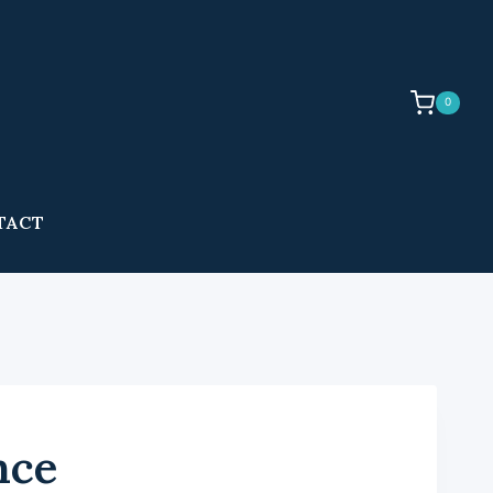
0
TACT
nce