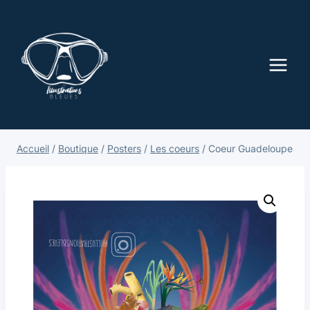
Accueil
/
Boutique
/
Posters
/
Les coeurs
/
Coeur Guadeloupe