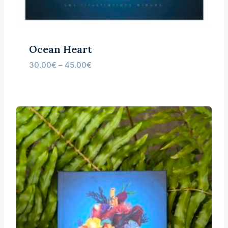
Ocean Heart
30.00
€
–
45.00
€