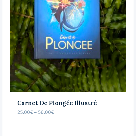
Carnet De Plongée Illustré
25.00
€
–
56.00
€