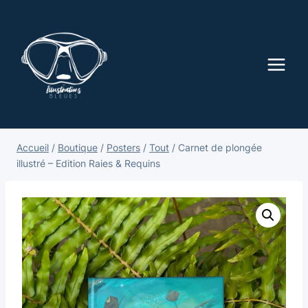
Accueil
/
Boutique
/
Posters
/
Tout
/
Carnet de plongée
illustré – Edition Raies & Requins